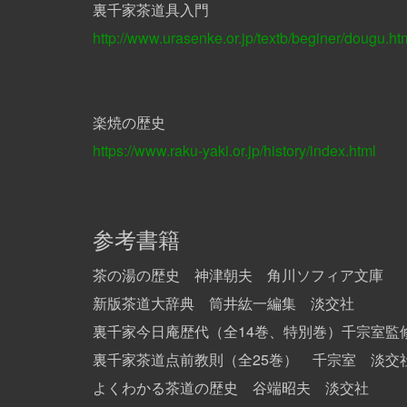
裏千家
茶道具入門
http://www.urasenke.or.jp/textb/beginer/dougu.ht
楽焼の歴史
https://www.raku-yaki.or.jp/history/index.html
参考書籍
茶の湯の歴史 神津朝夫 角川ソフィア文庫
新版
茶道大辞典 筒井紘一編集 淡交社
裏千家今日庵歴代（全
14
巻、特別巻）千宗室監
裏千家茶道
点前教則（全
25
巻） 千宗室 淡交
よくわかる茶道の歴史 谷端昭夫 淡交社