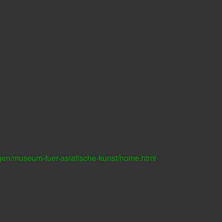
en/museum-fuer-asiatische-kunst/home.html