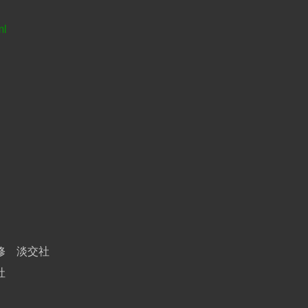
ml
修 淡交社
社