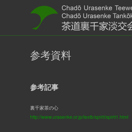
参考資料
参考記事
裏千家
茶の心
http://www.urasenke.or.jp/textb/spirit/spirit1.html