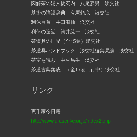
図解
茶の湯人物案内 八尾嘉男 淡交社
茶掛の禅語辞典 有馬頼底 淡交社
利休百首 井口海仙 淡交社
利休の逸話 筒井紘一 淡交社
茶道具の世界（全
15
巻）淡交社
茶道具ハンドブック 淡交社編集局編 淡交社
茶室を読む 中村昌生 淡交社
茶道古典集成 （全17巻刊行中）淡交社
リンク
裏千家今日庵
http://www.urasenke.or.jp/index2.php